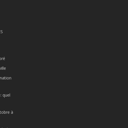
ES
oré
ille
ination
: quel
ctobre à