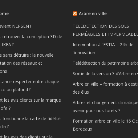
Home
Arbre en ville
evient NEPSEN !
TELEDETECTION DES SOLS
PERMÉABLES ET IMPERMEABL
retrouver la conception 3D de
e IKEA ?
Intervention à l’ESTIA – 24h de
l’innovation
e sans détruire : la nouvelle
tation des réseaux et
Télédétection du patrimoine arb
ions
Sortie de la version 3 d’Arbre en v
stance respecter entre chaque
Arbre en ville – formation à dest
laco au plafond ?
des élus
t les avis clients sur la marque
Arbres et changement climatique
ofa ?
avenir pour nos forets ?
onctionne la carte de fidélité
Formation arbre en ville le 16 O
lin ?
Bordeaux
 les avis des clients sur la