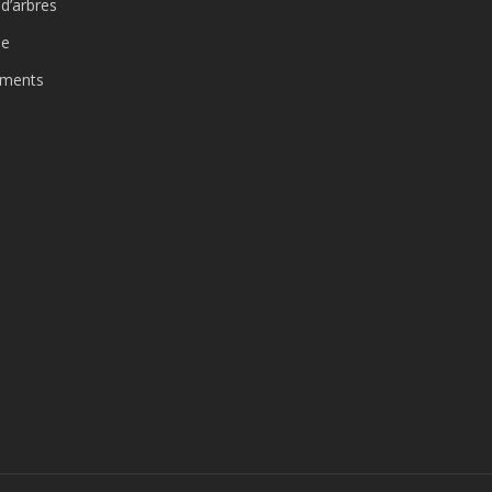
d’arbres
le
ements