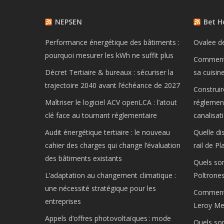
NEPSEN
Bet 
Performance énergétique des bâtiments :
Ovalee d
pourquoi mesurer les kWh ne suffit plus
Comment 
Décret Tertiaire & bureaux : sécuriser la
sa cuisin
trajectoire 2040 avant l’échéance de 2027
Construir
Maîtriser le logiciel ACV openLCA : l’atout
réglemen
clé face au tournant réglementaire
canalisat
Audit énergétique tertiaire : le nouveau
Quelle di
cahier des charges qui change l’évaluation
rail de P
des bâtiments existants
Quels son
L’adaptation au changement climatique :
Poltrones
une nécessité stratégique pour les
Comment f
entreprises
Leroy Mer
Appels d’offres photovoltaïques : mode
Quels sont